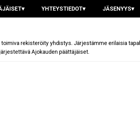
ÄJÄISET
▾
YHTEYSTIEDOT
▾
JÄSENYYS
▾
oimiva rekisteröity yhdistys. Järjestämme erilaisia tapa
rjestettävä Ajokauden päättäjäiset.