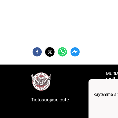
Multi
multi
puh. 
Verkk
Käytämme siv
Tietosuojaseloste
OVT-
Opera
Opera