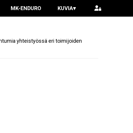
MK-ENDURO
KUVIA
▾
htumia yhteistyössä eri toimijoiden