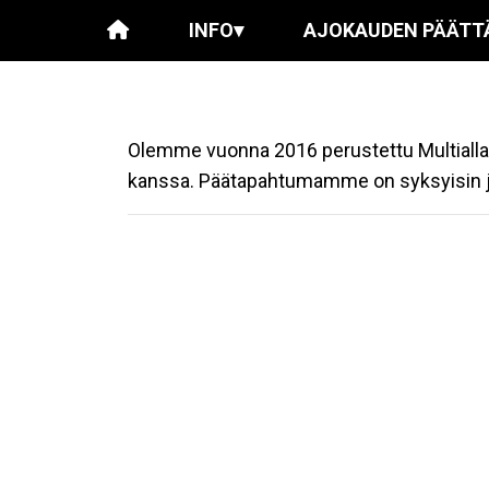
INFO
▾
AJOKAUDEN PÄÄTT
Olemme vuonna 2016 perustettu Multialla t
kanssa. Päätapahtumamme on syksyisin jä