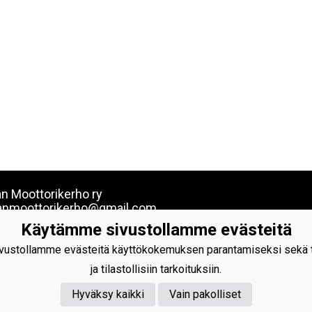
an Moottorikerho ry
anmoottorikerho@gmail.com
045 78398700
Käytämme sivustollamme evästeitä
olaskutus
ustollamme evästeitä käyttökokemuksen parantamiseksi sekä to
tunnus 003728177086
ja tilastollisiin tarkoituksiin.
attori Maventa
attoritunnus 003721291126
Hyväksy kaikki
Vain pakolliset